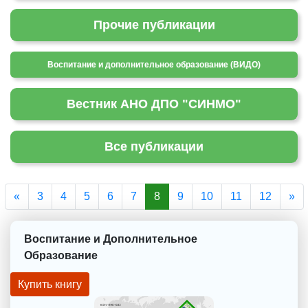
Прочие публикации
Воспитание и дополнительное образование (ВИДО)
Вестник АНО ДПО "СИНМО"
Все публикации
Previous
Ne
«
3
4
5
6
7
8
9
10
11
12
»
Воспитание и Дополнительное
Образование
Купить книгу