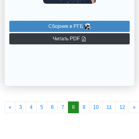
Сборник в РГБ
Читать PDF
Previous
N
«
3
4
5
6
7
8
9
10
11
12
»